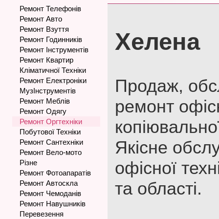
Ремонт Телефонів
Ремонт Авто
Ремонт Взуття
Хелена
Ремонт Годинників
Ремонт Інструментів
Ремонт Квартир
Кліматичної Техніки
Продаж, обс
Ремонт Електроніки
МузІнструментів
ремонт офіс
Ремонт Меблів
Ремонт Одягу
копіювальної
Ремонт Оргтехніки
Побутової Техніки
Якісне обсл
Ремонт Сантехніки
Ремонт Вело-мото
офісної техн
Різне
Ремонт Фотоапаратів
та області.
Ремонт Автоскла
Ремонт Чемоданів
Ремонт Навушників
Перевезення