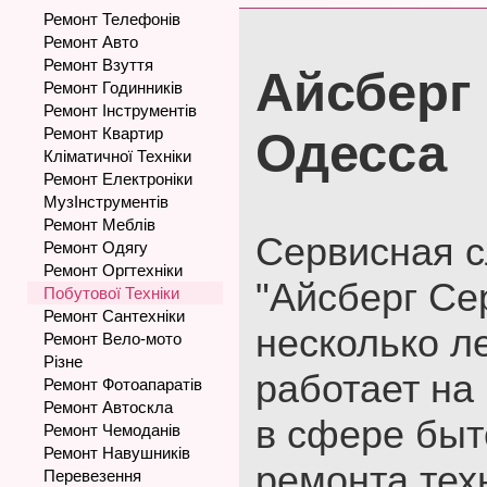
Ремонт Телефонів
Ремонт Авто
Ремонт Взуття
Айсберг 
Ремонт Годинників
Ремонт Інструментів
Ремонт Квартир
Одесса
Кліматичної Техніки
Ремонт Електроніки
МузІнструментів
Ремонт Меблів
Сервисная 
Ремонт Одягу
Ремонт Оргтехніки
"Айсберг Се
Побутової Техніки
Ремонт Сантехніки
несколько л
Ремонт Вело-мото
Різне
работает на
Ремонт Фотоапаратів
Ремонт Автоскла
в сфере быт
Ремонт Чемоданів
Ремонт Навушників
ремонта тех
Перевезення