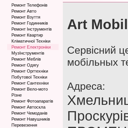
Ремонт Телефонів
Ремонт Авто
Ремонт Взуття
Art Mobi
Ремонт Годинників
Ремонт Інструментів
Ремонт Квартир
Кліматичної Техніки
Сервісний ц
Ремонт Електроніки
МузІнструментів
мобільных те
Ремонт Меблів
Ремонт Одягу
Ремонт Оргтехніки
Побутової Техніки
Адреса:
Ремонт Сантехніки
Ремонт Вело-мото
Різне
Хмельниц
Ремонт Фотоапаратів
Ремонт Автоскла
Проскурів
Ремонт Чемоданів
Ремонт Навушників
Перевезення