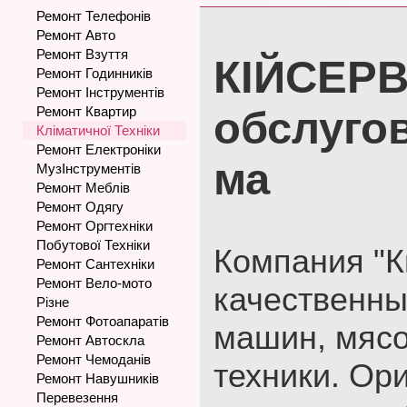
Ремонт Телефонів
Ремонт Авто
Ремонт Взуття
КІЙСЕРВ
Ремонт Годинників
Ремонт Інструментів
Ремонт Квартир
обслуго
Кліматичної Техніки
Ремонт Електроніки
ма
МузІнструментів
Ремонт Меблів
Ремонт Одягу
Ремонт Оргтехніки
Побутової Техніки
Компания "К
Ремонт Сантехніки
Ремонт Вело-мото
качественны
Різне
Ремонт Фотоапаратів
машин, мясо
Ремонт Автоскла
Ремонт Чемоданів
техники. Ор
Ремонт Навушників
Перевезення