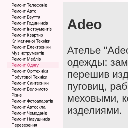
Ремонт Телефонів
Ремонт Авто
Ремонт Взуття
Adeo
Ремонт Годинників
Ремонт Інструментів
Ремонт Квартир
Кліматичної Техніки
Ателье "Ade
Ремонт Електроніки
МузІнструментів
одежды: зам
Ремонт Меблів
Ремонт Одягу
перешив изд
Ремонт Оргтехніки
Побутової Техніки
пуговиц, раб
Ремонт Сантехніки
Ремонт Вело-мото
меховыми, 
Різне
Ремонт Фотоапаратів
изделиями.
Ремонт Автоскла
Ремонт Чемоданів
Ремонт Навушників
Перевезення