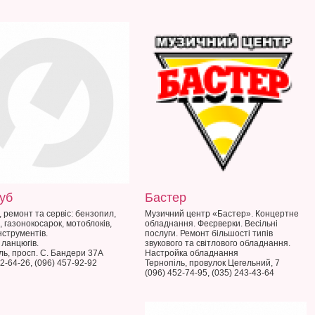
уб
Бастер
 ремонт та сервіс: бензопил,
Музичний центр «Бастер». Концертне
, газонокосарок, мотоблоків,
обладнання. Феєрверки. Весільні
нструментів.
послуги. Ремонт більшості типів
 ланцюгів.
звукового та світлового обладнання.
ль, просп. С. Бандери 37А
Настройка обладнання
2-64-26, (096) 457-92-92
Тернопіль, провулок Цегельний, 7
(096) 452-74-95, (035) 243-43-64