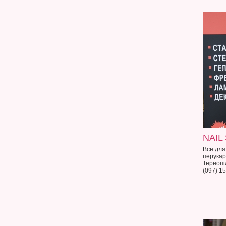
NAIL
Все для
перукар
Тернопіл
(097) 1