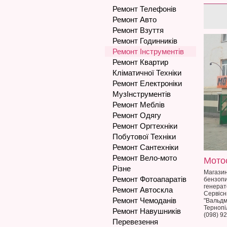
Ремонт Телефонів
Ремонт Авто
Ремонт Взуття
Ремонт Годинників
Ремонт Інструментів
Ремонт Квартир
Кліматичної Техніки
Ремонт Електроніки
МузІнструментів
Ремонт Меблів
Ремонт Одягу
Ремонт Оргтехніки
Побутової Техніки
Ремонт Сантехніки
Ремонт Вело-мото
Мото
Різне
Магазин
Ремонт Фотоапаратів
бензопи
генерат
Ремонт Автоскла
Сервісн
Ремонт Чемоданів
"Вальдм
Тернопі
Ремонт Навушників
(098) 92
Перевезення