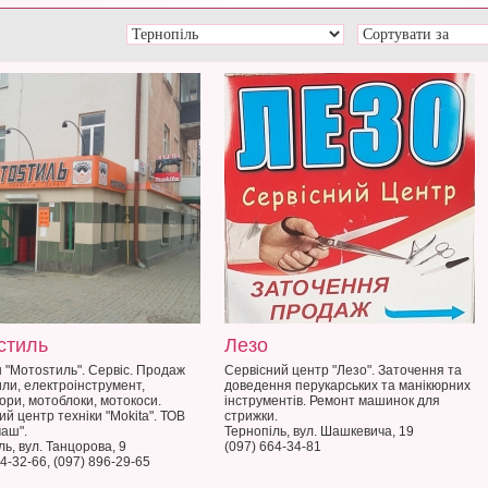
стиль
Лезо
 "Мотоsтиль". Сервіс. Продаж
Сервісний центр "Лезо". Заточення та
ли, електроінструмент,
доведення перукарських та манікюрних
ори, мотоблоки, мотокоси.
інструментів. Ремонт машинок для
ий центр техніки "Mokita". ТОВ
стрижки.
аш".
Тернопіль, вул. Шашкевича, 19
ль, вул. Танцорова, 9
(097) 664-34-81
4-32-66, (097) 896-29-65