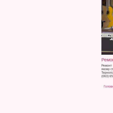
Ремон
Ремонт г
якому ст
Тернопі
(063) 65
Голов